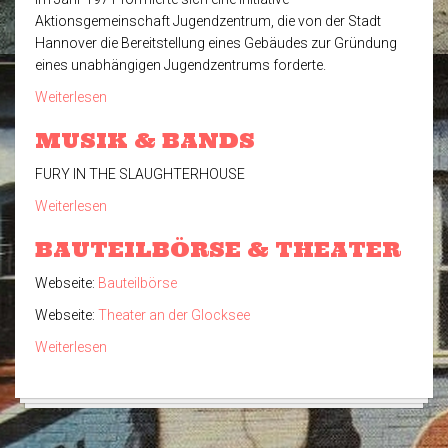
Aktionsgemeinschaft Jugendzentrum, die von der Stadt
Hannover die Bereitstellung eines Gebäudes zur Gründung
eines unabhängigen Jugendzentrums forderte.
Weiterlesen
über
Glocksee
MUSIK & BANDS
Geschichte
FURY IN THE SLAUGHTERHOUSE
Weiterlesen
über
Musik
BAUTEILBÖRSE & THEATER
&
Bands
Webseite:
Bauteilbörse
Webseite:
Theater an der Glocksee
Weiterlesen
über
Bauteilbörse
&
Theater